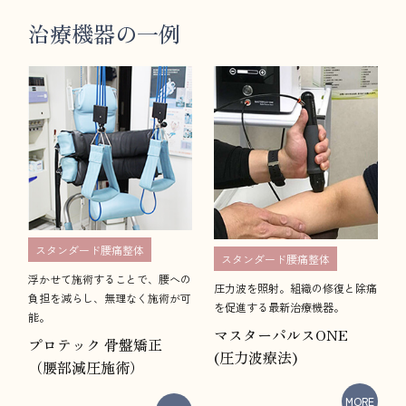
治療機器の一例
スタンダード腰痛整体
スタンダード腰痛整体
浮かせて施術することで、腰への
圧力波を照射。組織の修復と除痛
負担を減らし、無理なく施術が可
を促進する最新治療機器。
能。
マスターパルスONE
プロテック 骨盤矯正
(圧力波療法)
​​​​​​​（腰部減圧施術）
MORE