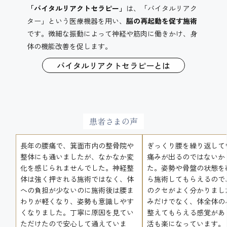
「バイタルリアクトセラピー」
は、「バイタルリアク
ター」という医療機器を用い、
脳の再起動を促す施術
です。微細な振動によって神経や筋肉に働きかけ、身
体の機能改善を促します。
バイタルリアクトセラピーとは
患者さまの声
長年の腰痛で、箕面市内の整骨院や
ぎっくり腰を繰り返して
整体にも通いましたが、なかなか変
痛みが出るのではないか
化を感じられませんでした。神経整
た。姿勢や骨盤の状態を
体は強く押される施術ではなく、体
ら施術してもらえるので
への負担が少ないのに施術後は腰ま
のクセがよく分かりまし
わりが軽くなり、姿勢も意識しやす
みだけでなく、体全体の
くなりました。丁寧に原因を見てい
整えてもらえる感覚があ
ただけたので安心して通えていま
活も楽になっています。