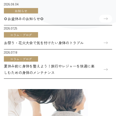
2026.08.04
お知らせ
🌻お盆休みのお知らせ🌻
2026.07.25
コラム・ブログ
RELIEF YOU
お祭り・花火大会で気を付けたい身体のトラブル
CAN FEEL
2026.07.18
コラム・ブログ
夏休み前に身体を整えよう！旅行やレジャーを快適に楽
痛みに悩まない毎日を。
しむための身体のメンテナンス
一時的な改善ではなく、ずっと調子がいい。
​​​​​​​腰痛で悩むすべての人に「よくなった」という
実感を。