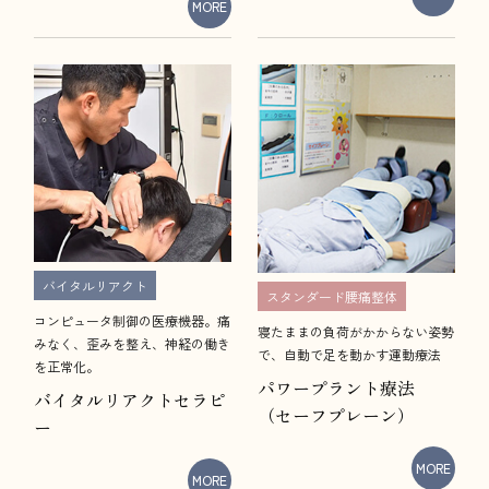
MORE
バイタルリアクト
スタンダード腰痛整体
コンピュータ制御の医療機器。痛
寝たままの負荷がかからない姿勢
みなく、歪みを整え、神経の働き
で、自動で足を動かす運動療法
を正常化。
パワープラント療法
バイタルリアクトセラピ
（セーフプレーン）
ー
MORE
MORE