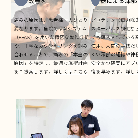
改善を
器による深部
痛みの原因は、患者様一人ひとり
プロテック（重力除
異なります。当院ではAIシステム
スターパルスONEな
（EFAS）を用いた緻密な動作分析
でも導入されている
や、丁寧なカウンセリングを組み
使用。人間の手技だ
合わせることで、痛みの「本当の
くい深部の組織や神
原因」を特定し、最適な施術計画
安全かつ確実にアプ
をご提案します。
詳しくはこちら
復を早めます。
詳し