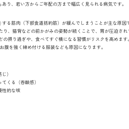
もあり、若い方からご年配の方まで幅広く見られる病気です。
をする筋肉（下部食道括約筋）が緩んでしまうことが主な原因
ったり、猫背などの前かがみの姿勢が続くことで、胃が圧迫され
などの摂り過ぎや、食べてすぐ横になる習慣がリスクを高めます
はお腹を強く締め付ける服装なども原因になります。
。
感じ）
ってくる（呑酸感）
慢性的な咳