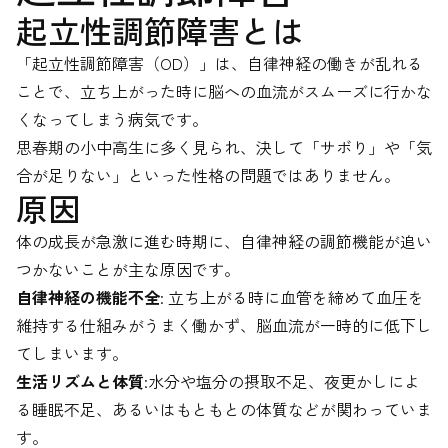
起立性調節障害とは
「起立性調節障害（OD）」は、自律神経の働きが乱れる
ことで、立ち上がった時に脳への血流がスムーズに行かな
くなってしまう病気です。
思春期の小中高生に多く見られ、決して「サボり」や「気
合が足りない」といった性格の問題ではありません。
原因
体の成長が急激に進む時期に、自律神経の調節機能が追い
つかないことが主な原因です。
自律神経の機能不全
: 立ち上がる時に血管を締めて血圧を
維持する仕組みがうまく働かず、脳血流が一時的に低下し
てしまいます。
生活リズムと体質
:水分や塩分の摂取不足、夜更かしによ
る睡眠不足、あるいはもともとの体質などが関わっていま
す。