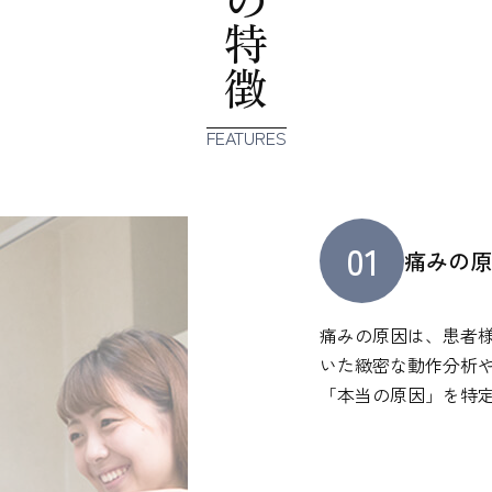
当院の特徴
FEATURES
01
痛みの
痛みの原因は、患者様
いた緻密な動作分析
「本当の原因」を特