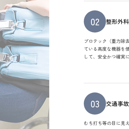
02
整形外
プロテック（重力除去
ている高度な機器を
して、安全かつ確実
03
交通事
むち打ち等の目に見