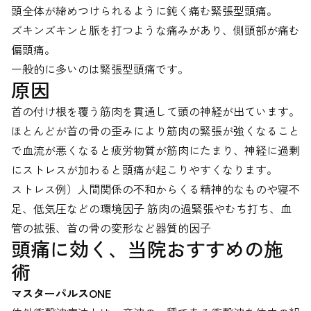
頭全体が締めつけられるように鈍く痛む緊張型頭痛。
ズキンズキンと脈を打つような痛みがあり、側頭部が痛む
偏頭痛。
一般的に多いのは緊張型頭痛です。
原因
首の付け根を覆う筋肉を貫通して頭の神経が出ています。
ほとんどが首の骨の歪みにより筋肉の緊張が強くなること
で血流が悪くなると疲労物質が筋肉にたまり、神経に過剰
にストレスが加わると頭痛が起こりやすくなります。
ストレス例）人間関係の不和からくる精神的なものや寝不
足、低気圧などの環境因子 筋肉の過緊張やむち打ち、血
管の拡張、首の骨の変形など器質的因子
頭痛に効く、当院おすすめの施
術
マスターパルスONE