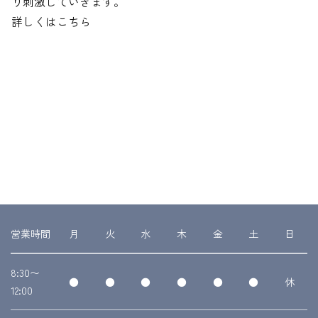
り刺激していきます。
詳しくはこちら
営業時間
月
火
水
木
金
土
日
8:30〜
●
●
●
●
●
●
休
12:00